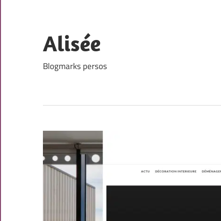
Skip
to
content
Alisée
Blogmarks persos