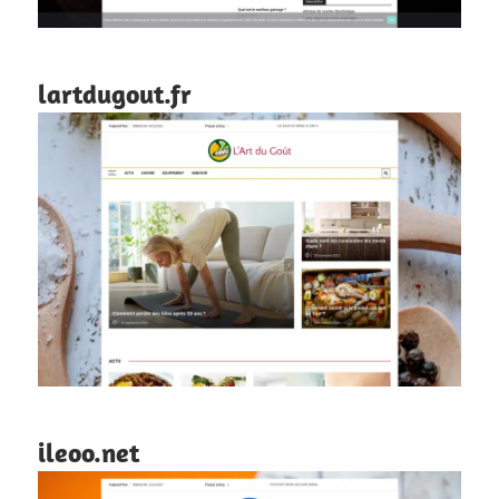
lartdugout.fr
ileoo.net